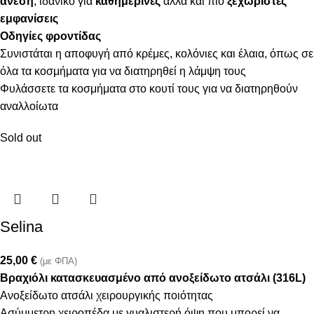
άνεση
, ιδανικό για
καθημερινές
αλλά και πιο
ξεχωριστές
εμφανίσεις
Οδηγίες φροντίδας
Συνιστάται η αποφυγή από κρέμες, κολόνιες και έλαια, όπως σε
όλα τα κοσμήματα για να διατηρηθεί η λάμψη τους
Φυλάσσετε τα κοσμήματα στο κουτί τους για να διατηρηθούν
αναλλοίωτα
Sold out
Selina
25,00
€
(με ΦΠΑ)
Βραχιόλι κατασκευασμένο από ανοξείδωτο ατσάλι (316L)
Ανοξείδωτο ατσάλι χειρουργικής ποιότητας
Ασύμμετρη χειροπέδα με γυαλιστερή όψη που μπορεί να