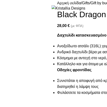
Join our newsletter and enjoy 10% Off
Αρχική σελίδα
Gifts
Gift by b
Black Dragon
28,00
€
(με ΦΠΑ)
Δαχτυλίδι κατασκευασμένο
Ανοξείδωτο ατσάλι (316L) χε
Aνδρικό δαχτυλίδι βέρα με α
Κόσμημα με αντοχή στο νερό,
Κατάλληλο και για άτομα με α
Οδηγίες φροντίδας
Συνιστάται η αποφυγή από κρέ
διατηρηθεί η λάμψη τους
Φυλάσσετε τα κοσμήματα στο 