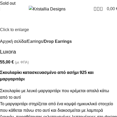
Join our newsletter and enjoy 10% Off
Sold out
0
0,00
Click to enlarge
Αρχική σελίδα
Earrings
Drop Earrings
Luxora
55,00
€
(με ΦΠΑ)
Σκουλαρίκι κατασκευασμένο από ασήμι 925 και
μαργαριτάρι
Σκουλαρίκι με λευκό μαργαριτάρι που κρέμεται απαλά κάτω
από το αυτί
Το μαργαριτάρι στηρίζεται από ένα κομψό ημικυκλικό στοιχείο
που κάθεται πάνω στο αυτί και διακοσμείται με λαμπερά
ζιργκόν, προσθέτοντας εκλεπτυσμένες λεπτομέρειες στο design