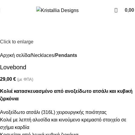
Join our newsletter and enjoy 10% Off
0,0
Click to enlarge
Αρχική σελίδα
Necklaces
Pendants
Lovebond
29,00
€
(με ΦΠΑ)
Κολιέ κατασκευασμένο από ανοξείδωτο ατσάλι και κυβική
ζιρκόνια
Ανοξείδωτο ατσάλι (316L) χειρουργικής ποιότητας
Κολιέ με λεπτή αλυσίδα και κινούμενο κρεμαστό στοιχείο σε
σχήμα καρδία
Κοσμείται από λευκά κυβικά ζιρκόνια