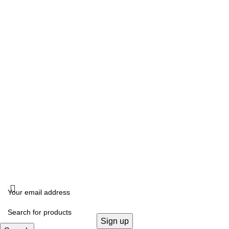
Δευτέρα, Τετάρτη: 10:00 – 18:00
Τρίτη, Πέμπτη, Παρασκευή: 10:00 -14:00 –17:00- 21:00
Σάββατο: 10:00- 14:00
ΔΙΕΥΘΥΝΣΗ
Καλλιδοπούλου 14, Θεσσαλονίκη, 54642
ΧΟΝΔΡΙΚΗ ΠΩΛΗΣΗ
B2B
FOLLOW US
KRISTALLIA
2024 - ΓΕΜΗ: 170614906000. All rights reserved. Design by
THE JOKERS
.