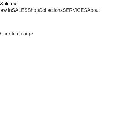
SHIPPING ON ORDERS OVER 100€
Sold out
ew in
SALES
Shop
Collections
SERVICES
About
Click to enlarge