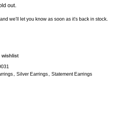
old out.
and we'll let you know as soon as it's back in stock.
 wishlist
0031
rrings
,
Silver Earrings
,
Statement Earrings