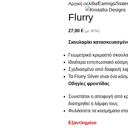
Join our newsletter and enjoy 10% Off
Αρχική σελίδα
Earrings
State
Flurry
27,00
€
(με ΦΠΑ)
Σκουλαρίκι κατασκευασμέν
Γεωμετρικό κρεμαστό σκουλα
Ιδιαίτερα εντυπωσιακό κόσμημ
Σχεδιασμένο από διαφανή λα
Τα Flurry Silver είναι ένα κ
Οδηγίες φροντίδας
Συνιστάται η αποφυγή από κρέ
διατηρηθεί η λάμψη τους
Φυλάσσετε τα κοσμήματα στο 
Εξαντλημένο