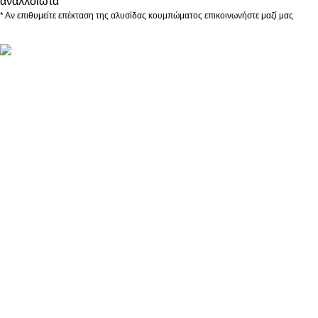
αναλλοίωτα
* Αν επιθυμείτε επέκταση της αλυσίδας κουμπώματος επικοινωνήστε μαζί μας
ΠΛΗΡΟΦΟΡΙΕΣ
ABOUT US
ΕΠΙΚΟΙΝΩΝΙΑ
ΤΡΟΠΟΙ ΠΛΗΡΩΜΗΣ
ΤΡΟΠΟΙ ΚΑΙ ΕΞΟΔΑ ΑΠΟΣΤΟΛΗΣ
ΠΟΛΙΤΙΚΗ ΕΠΙΣΤΡΟΦΩΝ
ΠΑΡΑΚΟΛΟΥΘΗΣΗ ΠΑΡΑΓΓΕΛΙΑΣ
LOYALTY CLUB
ΟΡΟΙ ΧΡΗΣΗΣ
ΠΟΛΙΤΙΚΗ ΑΠΟΡΡΗΤΟΥ
ΕΠΙΚΟΙΝΩΝΙΑ
info@kristalliadesigns.com