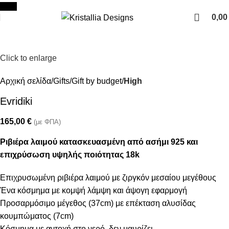
Join our newsletter and enjoy 10% Off
New
0,0
Click to enlarge
Αρχική σελίδα
Gifts
Gift by budget
High
Evridiki
165,00
€
(με ΦΠΑ)
Ριβιέρα λαιμού κατασκευασμένη από ασήμι 925 και
επιχρύσωση υψηλής ποιότητας 18k
Επιχρυσωμένη ριβιέρα λαιμού με ζιργκόν μεσαίου μεγέθους
Ένα κόσμημα με κομψή λάμψη και άψογη εφαρμογή
Προσαρμόσιμο μέγεθος (37cm) με επέκταση αλυσίδας
κουμπώματος (7cm)
Κόσμημα με αντοχή στο νερό, δεν μαυρίζει