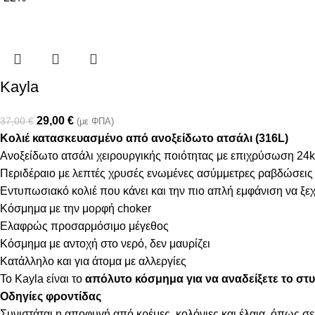
Kayla
29,00
€
37,00
€
(με ΦΠΑ)
Κολιέ κατασκευασμένο από ανοξείδωτο ατσάλι (316L)
Ανοξείδωτο ατσάλι χειρουργικής ποιότητας με επιχρύσωση 24k
Περιδέραιο με λεπτές χρυσές ενωμένες ασύμμετρες ραβδώσεις
Εντυπωσιακό κολιέ που κάνει και την πιο απλή εμφάνιση να ξε
Κόσμημα με την μορφή choker
Ελαφρώς προσαρμόσιμο μέγεθος
Κόσμημα με αντοχή στο νερό, δεν μαυρίζει
Κατάλληλο και για άτομα με αλλεργίες
Το Kayla είναι το
απόλυτο κόσμημα
για να αναδείξετε το σ
Οδηγίες φροντίδας
Συνιστάται η αποφυγή από κρέμες, κολόνιες και έλαια, όπως σε