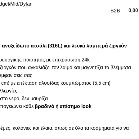
udget
Mid
Dylan
0,0
B2B
0
items
ανοξείδωτο ατσάλι (316L) και λευκά λαμπερά ζιργκόν
ιρουργικής ποιότητας με επιχρύσωση 24k
ιργκόν που αγκαλιάζει τον λαιμό και μαγνητίζει τα βλέμματα
 εμφανίσεις σας
 cm) με επέκταση αλυσίδας κουμπώματος (5.5 cm)
λλεργίες
το νερό, δεν μαυρίζει
πογειώνει κάθε
βραδινό ή επίσημο look
μες, κολόνιες και έλαια, όπως σε όλα τα κοσμήματα για να