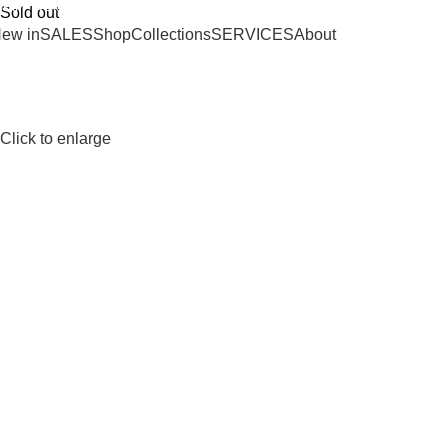
SHIPPING ON ORDERS OVER 100€
Sold out
ew in
SALES
Shop
Collections
SERVICES
About
Click to enlarge