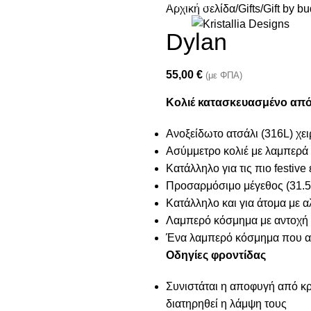
Join our newsletter and enjoy 10% Off
Αρχική σελίδα
Gifts
Gift by b
Dylan
55,00
€
(με ΦΠΑ)
Κολιέ κατασκευασμένο από 
Ανοξείδωτο ατσάλι (316L) χε
Ασύμμετρο κολιέ με λαμπερά ζ
Κατάλληλο για τις πιο festive
Προσαρμόσιμο μέγεθος (31.5
Κατάλληλο και για άτομα με α
Λαμπερό κόσμημα με αντοχή σ
Ένα λαμπερό κόσμημα που α
Οδηγίες φροντίδας
Συνιστάται η αποφυγή από κρέ
διατηρηθεί η λάμψη τους