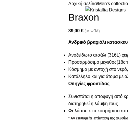
Join our newsletter and enjoy 10% Off
Αρχική σελίδα
Men's collecti
Braxon
39,00
€
(με ΦΠΑ)
Ανδρικό βραχιόλι κατασκε
Ανοξείδωτο ατσάλι (316L) χε
Προσαρμόσιμο μέγεθος(18cm
Κόσμημα με αντοχή στο νερό,
Κατάλληλο και για άτομα με α
Οδηγίες φροντίδας
Συνιστάται η αποφυγή από κρέ
διατηρηθεί η λάμψη τους
Φυλάσσετε τα κοσμήματα στο 
* Αν επιθυμείτε επέκταση της αλυσί