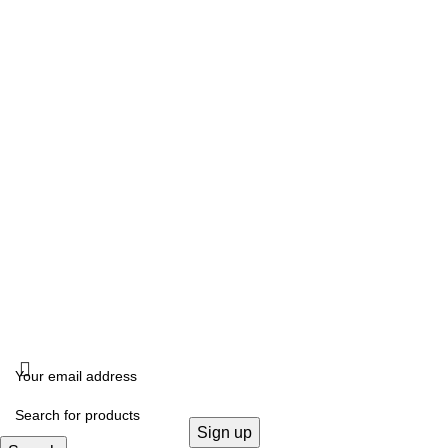
Δευτέρα, Τετάρτη: 10:00 – 18:00
Τρίτη, Πέμπτη, Παρασκευή: 10:00 -14:00 –17:00- 21:00
Σάββατο: 10:00- 14:00
ΔΙΕΥΘΥΝΣΗ
Καλλιδοπούλου 14, Θεσσαλονίκη, 54642
ΧΟΝΔΡΙΚΗ ΠΩΛΗΣΗ
B2B
FOLLOW US
KRISTALLIA
2024 - ΓΕΜΗ: 170614906000. All rights reserved. Design by
THE JOKERS
.