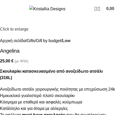
Join our newsletter and enjoy 10% Off
0,0
Click to enlarge
Αρχική σελίδα
Gifts
Gift by budget
Low
Angelina
25,00
€
(με ΦΠΑ)
Σκουλαρίκι κατασκευασμένο από ανοξείδωτο ατσάλι
(316L)
Ανοξείδωτο ατσάλι χειρουργικής ποιότητας με επιχρύσωση 24k
Ημικυκλικό γυαλιστερό πλατύ σκουλαρίκι
Κόσμημα με σταθερό και ασφαλές κούμπωμα
Κατάλληλο και για άτομα με αλλεργίες
Το απόλυτο
must-have σκουλαρίκι
που θα συμπληρώσει