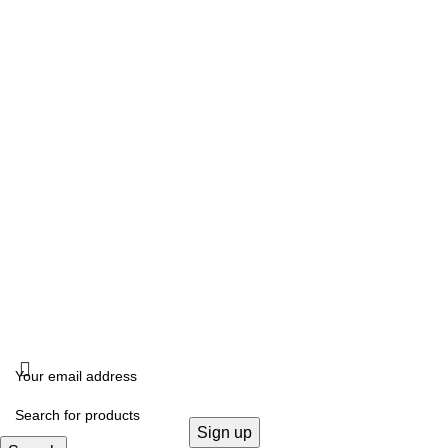
Δευτέρα, Τετάρτη: 10:00 – 18:00
Τρίτη, Πέμπτη, Παρασκευή: 10:00 -14:00 –17:00- 21:00
Σάββατο: 10:00- 14:00
ΔΙΕΥΘΥΝΣΗ
Καλλιδοπούλου 14, Θεσσαλονίκη, 54642
ΧΟΝΔΡΙΚΗ ΠΩΛΗΣΗ
B2B
FOLLOW US
KRISTALLIA
2024 - ΓΕΜΗ: 170614906000. All rights reserved. Design by
THE JOKERS
.