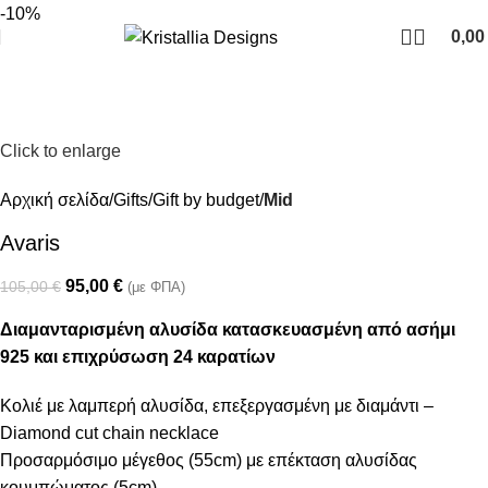
Join our newsletter and enjoy 10% Off
-10%
0,0
Click to enlarge
Αρχική σελίδα
Gifts
Gift by budget
Mid
Avaris
95,00
€
105,00
€
(με ΦΠΑ)
Διαμανταρισμένη αλυσίδα κατασκευασμένη από ασήμι
925 και επιχρύσωση 24 καρατίων
Κολιέ με λαμπερή αλυσίδα, επεξεργασμένη με διαμάντι –
Diamond cut chain necklace
Προσαρμόσιμο μέγεθος (55cm) με επέκταση αλυσίδας
κουμπώματος (5cm)