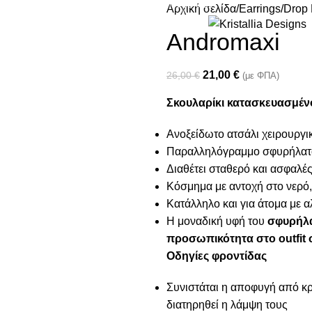
Join our newsletter and enjoy 10% Off
Αρχική σελίδα
Earrings
Drop 
Andromaxi
21,00
€
26,00
€
(με ΦΠΑ)
Σκουλαρίκι κατασκευασμέν
Ανοξείδωτο ατσάλι χειρουργι
Παραλληλόγραμμο σφυρήλατο
Διαθέτει σταθερό και ασφαλ
Κόσμημα με αντοχή στο νερό,
Κατάλληλο και για άτομα με α
Η μοναδική υφή του
σφυρήλα
προσωπικότητα στο outfit 
Οδηγίες φροντίδας
Συνιστάται η αποφυγή από κρέ
διατηρηθεί η λάμψη τους