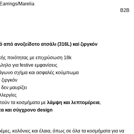
Earrings
Marelia
B2B
 από ανοξείδοτο ατσάλι (316L) καi ζιργκόν
κής ποιότητας με επιχρύσωση 18k
ηλο για festive εμφανίσεις
ράγωνο σχήμα και ασφαλές κούμπωμα
 ζιργκόν
 δεν μαυρίζει
λλεργίες
απούν τα κοσμήματα με
λάμψη και λεπτομέρεια
,
τα και σύγχρονο design
μες, κολόνιες και έλαια, όπως σε όλα τα κοσμήματα για να