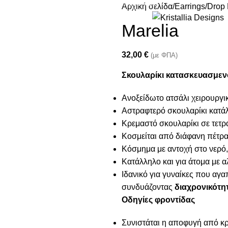
Join our newsletter and enjoy 10% Off
Αρχική σελίδα
Earrings
Drop 
Marelia
32,00
€
(με ΦΠΑ)
Σκουλαρίκι κατασκευασμενό
Ανοξείδωτο ατσάλι χειρουργι
Αστραφτερό σκουλαρίκι κατάλλ
Κρεμαστό σκουλαρίκι σε τετ
Κοσμείται από διάφανη πέτρα
Κόσμημα με αντοχή στο νερό,
Κατάλληλο και για άτομα με α
Ιδανικό για γυναίκες που αγ
συνδυάζοντας
διαχρονικότη
Οδηγίες φροντίδας
Συνιστάται η αποφυγή από κρέ