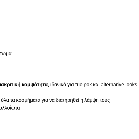
μπωμα
ιακριτική κομψότητα,
ιδανικό για πιο ροκ και alternarive looks
 όλα τα κοσμήματα για να διατηρηθεί η λάμψη τους
ναλλοίωτα