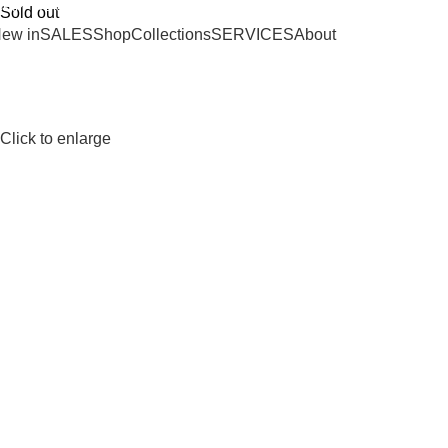
SHIPPING ON ORDERS OVER 100€
Sold out
ew in
SALES
Shop
Collections
SERVICES
About
Click to enlarge