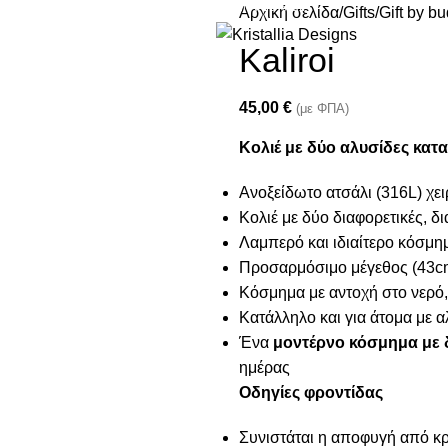
Join our newsletter and enjoy 10% Off
Αρχική σελίδα
Gifts
Gift by b
Kaliroi
45,00
€
(με ΦΠΑ)
Κολιέ με δύο αλυσίδες κατ
Ανοξείδωτο ατσάλι (316L) χε
Κολιέ με δύο διαφορετικές, 
Λαμπερό και ιδιαίτερο κόσμη
Προσαρμόσιμο μέγεθος (43cm
Κόσμημα με αντοχή στο νερό,
Κατάλληλο και για άτομα με α
Ένα
μοντέρνο κόσμημα με 
ημέρας
Οδηγίες φροντίδας
Συνιστάται η αποφυγή από κρέ