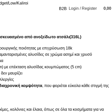
udget
Low
Kaliroi
Login / Register
0,0
B2B
0
items
ασκευασμένο από ανοξείδωτο ατσάλι(316L)
ιρουργικής ποιότητας με επιχρύσωση 18k
διαμανταρισμένες αλυσίδες σε χρώμα ασημί και χρυσό
μα
) με επέκταση αλυσίδας κουμπώματος (5 cm)
 δεν μαυρίζει
λλεργίες
διαχρονική κομψότητα
, που φοριέται εύκολα κάθε στιγμή της
μες, κολόνιες και έλαια, όπως σε όλα τα κοσμήματα για να