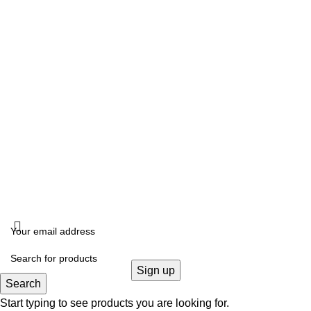
Σάββατο: 10:00- 14:00
ΔΙΕΥΘΥΝΣΗ
Καλλιδοπούλου 14, Θεσσαλονίκη, 54642
ΧΟΝΔΡΙΚΗ ΠΩΛΗΣΗ
B2B
FOLLOW US
KRISTALLIA
2024 - ΓΕΜΗ: 170614906000. All rights reserved. Design by
THE JOKERS
.
Search
Start typing to see products you are looking for.