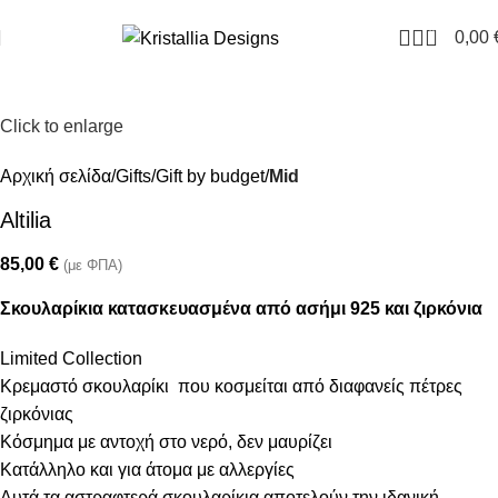
Join our newsletter and enjoy 10% Off
0
0,00
Click to enlarge
Αρχική σελίδα
Gifts
Gift by budget
Mid
Altilia
85,00
€
(με ΦΠΑ)
Σκουλαρίκια κατασκευασμένα από ασήμι 925 και ζιρκόνια
Limited Collection
Κρεμαστό σκουλαρίκι που κοσμείται από διαφανείς πέτρες
ζιρκόνιας
Κόσμημα με αντοχή στο νερό, δεν μαυρίζει
Κατάλληλο και για άτομα με αλλεργίες
Αυτά τα αστραφτερά σκουλαρίκια αποτελούν την ιδανική