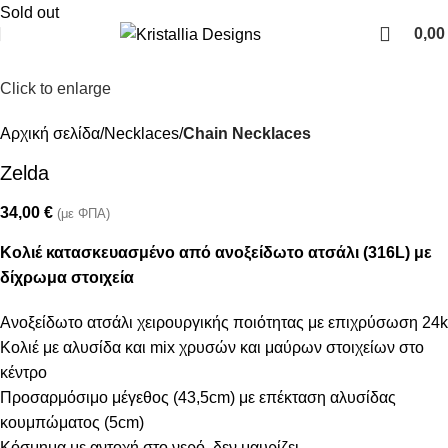
Join our newsletter and enjoy 10% Off
Sold out
0,0
Click to enlarge
Αρχική σελίδα
Necklaces
Chain Necklaces
Zelda
34,00
€
(με ΦΠΑ)
Κολιέ κατασκευασμένο από ανοξείδωτο ατσάλι (316L) με
δίχρωμα στοιχεία
Ανοξείδωτο ατσάλι χειρουργικής ποιότητας με επιχρύσωση 24k
Κολιέ με αλυσίδα και mix χρυσών και μαύρων στοιχείων στο
κέντρο
Προσαρμόσιμο μέγεθος (43,5cm) με επέκταση αλυσίδας
κουμπώματος (5cm)
Κόσμημα με αντοχή στο νερό, δεν μαυρίζει