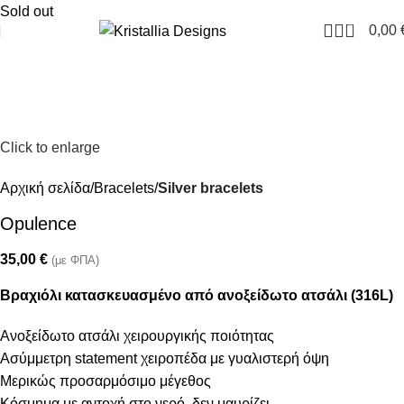
Join our newsletter and enjoy 10% Off
Sold out
0
0,00
Click to enlarge
Αρχική σελίδα
Bracelets
Silver bracelets
Opulence
35,00
€
(με ΦΠΑ)
Βραχιόλι κατασκευασμένο από ανοξείδωτο ατσάλι (316L)
Ανοξείδωτο ατσάλι χειρουργικής ποιότητας
Ασύμμετρη statement χειροπέδα με γυαλιστερή όψη
Μερικώς προσαρμόσιμο μέγεθος
Κόσμημα με αντοχή στο νερό, δεν μαυρίζει