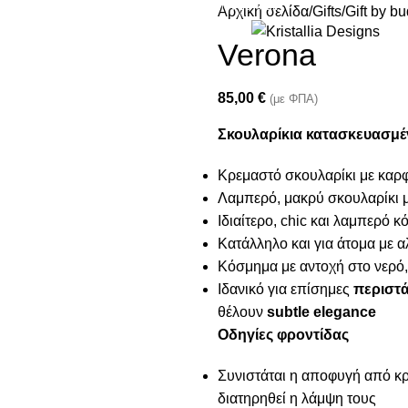
Join our newsletter and enjoy 10% Off
Αρχική σελίδα
Gifts
Gift by b
Verona
85,00
€
(με ΦΠΑ)
Σκουλαρίκια κατασκευασμέν
Κρεμαστό σκουλαρίκι με καρ
Λαμπερό, μακρύ σκουλαρίκι μ
Ιδιαίτερο, chic και λαμπερό 
Κατάλληλο και για άτομα με α
Κόσμημα με αντοχή στο νερό,
Ιδανικό για επίσημες
περιστά
θέλουν
subtle elegance
Οδηγίες φροντίδας
Συνιστάται η αποφυγή από κρέ
διατηρηθεί η λάμψη τους