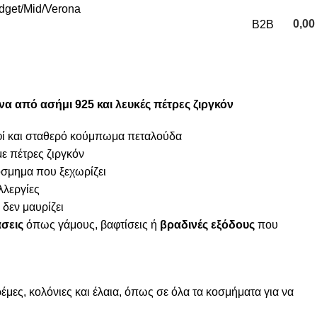
udget
Mid
Verona
0,0
B2B
0
items
α από ασήμι 925 και λευκές πέτρες ζιργκόν
φί και σταθερό κούμπωμα πεταλούδα
ε πέτρες ζιργκόν
κόσμημα που ξεχωρίζει
λλεργίες
 δεν μαυρίζει
σεις
όπως γάμους, βαφτίσεις ή
βραδινές εξόδους
που
μες, κολόνιες και έλαια, όπως σε όλα τα κοσμήματα για να