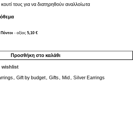
κουτί τους για να διατηρηθούν αναλλοίωτα
πόθεμα
Πόντοι
- αξίας
5,10
€
Προσθήκη στο καλάθι
 wishlist
rrings
,
Gift by budget
,
Gifts
,
Mid
,
Silver Earrings