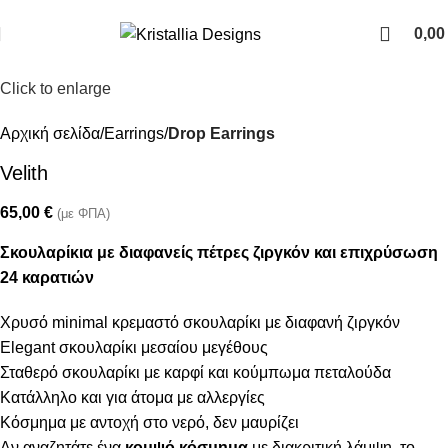
Join our newsletter and enjoy 10% Off
0,0
Click to enlarge
Αρχική σελίδα
Earrings
Drop Earrings
Velith
65,00
€
(με ΦΠΑ)
Σκουλαρίκια με διαφανείς πέτρες ζιργκόν και επιχρύσωση
24 καρατιών
Χρυσό minimal κρεμαστό σκουλαρίκι με διαφανή ζιργκόν
Elegant σκουλαρίκι μεσαίου μεγέθους
Σταθερό σκουλαρίκι με καρφί και κούμπωμα πεταλούδα
Κατάλληλο και για άτομα με αλλεργίες
Κόσμημα με αντοχή στο νερό, δεν μαυρίζει
Αν αναζητάτε ένα
κομψό κόσμημα
με διακριτική λάμψη, το