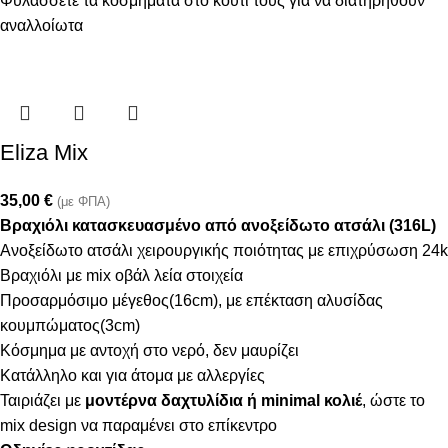
Φυλάσσετε τα κοσμήματα στο κουτί τους για να διατηρηθούν
αναλλοίωτα
Eliza Mix
35,00
€
(με ΦΠΑ)
Βραχιόλι κατασκευασμένο από ανοξείδωτο ατσάλι (316L)
Ανοξείδωτο ατσάλι χειρουργικής ποιότητας με επιχρύσωση 24k
Βραχιόλι με mix οβάλ λεία στοιχεία
Προσαρμόσιμο μέγεθος(16cm), με επέκταση αλυσίδας
κουμπώματος(3cm)
Κόσμημα με αντοχή στο νερό, δεν μαυρίζει
Κατάλληλο και για άτομα με αλλεργίες
Ταιριάζει με
μοντέρνα δαχτυλίδια ή minimal κολιέ
, ώστε το
mix design να παραμένει στο επίκεντρο