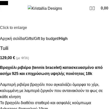
Join our newsletter and enjoy 10% Off
New
0,0
Click to enlarge
Αρχική σελίδα
Gifts
Gift by budget
High
Tuili
129,00
€
(με ΦΠΑ)
Βραχιόλι ριβιέρα (tennis bracelet) κατασκευασμένο από
ασήμι 925 και επιχρύσωση υψηλής ποιότητας 18k
Λαμπερή ριβιέρα βραχιόλι που αγκαλιάζει όμορφα το χέρι,
καλυμμένη με λαμπερά ζιργκόν που αντανακλούν το φως σε
κάθε κίνηση
Το βραχιόλι διαθέτει σταθερό και ασφαλές κούμπωμα
Διάμετρος βραχιολιού 19cm