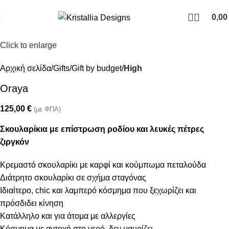
Join our newsletter and enjoy 10% Off
0,0
Click to enlarge
Αρχική σελίδα
Gifts
Gift by budget
High
Oraya
125,00
€
(με ΦΠΑ)
Σκουλαρίκια με επίστρωση ροδίου και λευκές πέτρες
ζιργκόν
Κρεμαστό σκουλαρίκι με καρφί και κούμπωμα πεταλούδα
Διάτρητο σκουλαρίκι σε σχήμα σταγόνας
Ιδιαίτερο, chic και λαμπερό κόσμημα που ξεχωρίζει και
πρόσδιδει κίνηση
Κατάλληλο και για άτομα με αλλεργίες
Κόσμημα με αντοχή στο νερό, δεν μαυρίζει