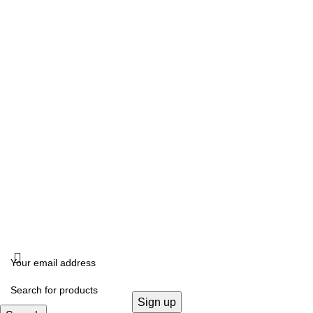
Δευτέρα, Τετάρτη: 10:00 – 18:00
Τρίτη, Πέμπτη, Παρασκευή: 10:00 -14:00 –17:00- 21:00
Σάββατο: 10:00- 14:00
ΔΙΕΥΘΥΝΣΗ
Καλλιδοπούλου 14, Θεσσαλονίκη, 54642
ΧΟΝΔΡΙΚΗ ΠΩΛΗΣΗ
B2B
FOLLOW US
KRISTALLIA
2024 - ΓΕΜΗ: 170614906000. All rights reserved. Design by
THE JOKERS
.