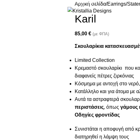
Join our newsletter and enjoy 10% Off
Αρχική σελίδα
Earrings
State
Karil
85,00
€
(με ΦΠΑ)
Σκουλαρίκια κατασκευασμέν
Limited Collection
Κρεμαστό σκουλαρίκι που κοσ
διαφανείς πέτρες ζιρκόνιας
Κόσμημα με αντοχή στο νερό,
Κατάλληλο και για άτομα με α
Αυτά τα αστραφτερά σκουλαρί
περιστάσεις
, όπως
γάμους 
Οδηγίες φροντίδας
Συνιστάται η αποφυγή από κρέ
διατηρηθεί η λάμψη τους