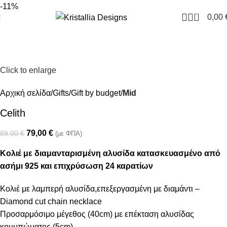
Join our newsletter and enjoy 10% Off
-11%
0
0,00
Click to enlarge
Αρχική σελίδα
Gifts
Gift by budget
Mid
Celith
79,00
€
89,00
€
(με ΦΠΑ)
Κολιέ με διαμανταρισμένη αλυσίδα κατασκευασμένο από
ασήμι 925 και επιχρύσωση 24 καρατίων
Κολιέ με λαμπερή αλυσίδα,επεξεργασμένη με διαμάντι –
Diamond cut chain necklace
Προσαρμόσιμο μέγεθος (40cm) με επέκταση αλυσίδας
κουμπώματος (5cm)