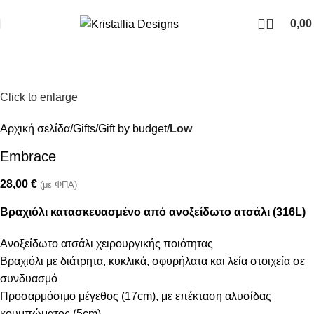
Join our newsletter and enjoy 10% Off
0,0
Click to enlarge
Αρχική σελίδα
Gifts
Gift by budget
Low
Embrace
28,00
€
(με ΦΠΑ)
Βραχιόλι κατασκευασμένο από ανοξείδωτο ατσάλι (316L)
Ανοξείδωτο ατσάλι χειρουργικής ποιότητας
Βραχιόλι με διάτρητα, κυκλικά, σφυρήλατα και λεία στοιχεία σε
συνδυασμό
Προσαρμόσιμο μέγεθος (17cm), με επέκταση αλυσίδας
κουμπώματος (5cm)