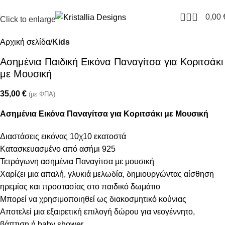
Join our newsletter and enjoy 10% Off
0
0,00
Click to enlarge
Αρχική σελίδα
Kids
Ασημένια Παιδική Εικόνα Παναγίτσα για Κοριτσάκι
με Μουσική
35,00
€
(με ΦΠΑ)
Ασημένια Εικόνα Παναγίτσα για Κοριτσάκι με Μουσική
Διαστάσεις εικόνας 10χ10 εκατοστά
Κατασκευασμένο από ασήμι 925
Τετράγωνη ασημένια Παναγίτσα με μουσική
Χαρίζει μια απαλή, γλυκιά μελωδία, δημιουργώντας αίσθηση
ηρεμίας και προστασίας στο παιδικό δωμάτιο
Μπορεί να χρησιμοποιηθεί ως διακοσμητικό κούνιας
Αποτελεί μια εξαιρετική επιλογή δώρου για νεογέννητο,
βάπτιση ή baby shower