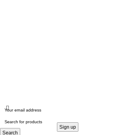
Δευτέρα, Τετάρτη: 10:00 – 18:00
Τρίτη, Πέμπτη, Παρασκευή: 10:00 -14:00 –17:00- 21:00
Σάββατο: 10:00- 14:00
ΔΙΕΥΘΥΝΣΗ
Καλλιδοπούλου 14, Θεσσαλονίκη, 54642
ΧΟΝΔΡΙΚΗ ΠΩΛΗΣΗ
B2B
FOLLOW US
KRISTALLIA
2024 - ΓΕΜΗ: 170614906000. All rights reserved. Design by
THE JOKERS
.
Search