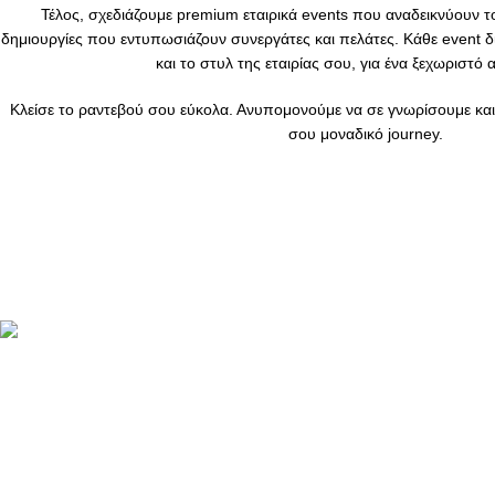
Τέλος, σχεδιάζουμε premium εταιρικά events που αναδεικνύουν τ
δημιουργίες που εντυπωσιάζουν συνεργάτες και πελάτες. Κάθε event δ
και το στυλ της εταιρίας σου, για ένα ξεχωριστό
Κλείσε το ραντεβού σου εύκολα. Ανυπομονούμε να σε γνωρίσουμε και
σου μοναδικό journey.
ΠΛΗΡΟΦΟΡΙ
ABOUT US
ΕΠΙΚΟΙΝΩΝΙΑ
ΤΡΟΠΟΙ ΠΛΗ
ΤΡΟΠΟΙ ΚΑΙ 
ΠΟΛΙΤΙΚΗ Ε