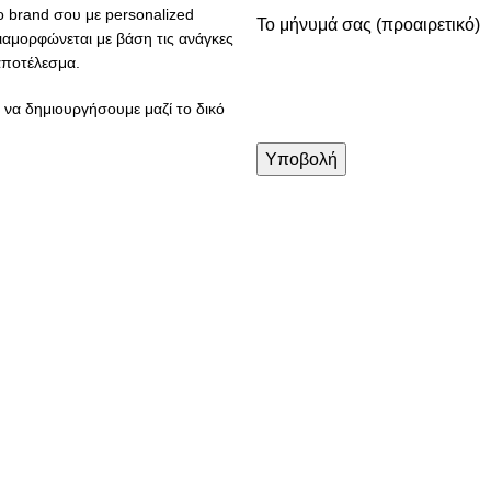
ο brand σου με personalized
Το μήνυμά σας (προαιρετικό)
ιαμορφώνεται με βάση τις ανάγκες
 αποτέλεσμα.
 να δημιουργήσουμε μαζί το δικό
ΕΣ
ΕΠΙΚΟΙΝΩΝΙΑ
info@kristalliadesigns.com
+30 2310887008
ΡΩΜΗΣ
ΩΡΑΡΙΟ ΛΕΙΤΟΥΡΓΙΑΣ
ΕΞΟΔΑ ΑΠΟΣΤΟΛΗΣ
Δευτέρα, Τετάρτη: 10:00 – 18:
ΠΙΣΤΡΟΦΩΝ