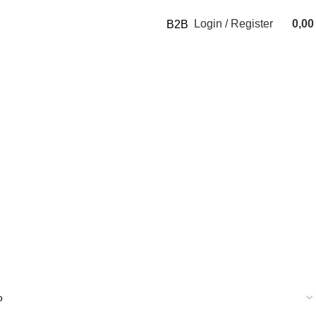
Login / Register
0,0
B2B
0
items