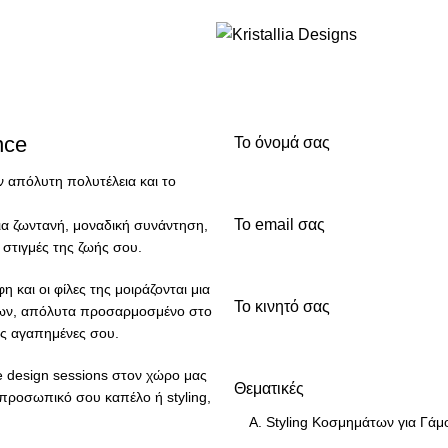
Join our newsletter and enjoy 10% Off
nce
Το όνομά σας
 απόλυτη πολυτέλεια και το
Το email σας
μια ζωντανή, μοναδική συνάντηση,
 στιγμές της ζωής σου.
 και οι φίλες της μοιράζονται μια
Το κινητό σας
μάτων, απόλυτα προσαρμοσμένο στο
τις αγαπημένες σου.
ve design sessions στον χώρο μας
Θεματικές
προσωπικό σου καπέλο ή styling,