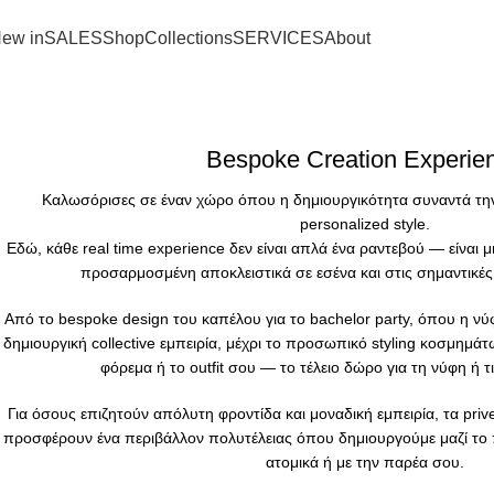
SHIPPING ON ORDERS OVER 100€
ew in
SALES
Shop
Collections
SERVICES
About
Bespoke Creation Experie
Καλωσόρισες σε έναν χώρο όπου η δημιουργικότητα συναντά την
personalized style.
Εδώ, κάθε real time experience δεν είναι απλά ένα ραντεβού — είναι 
προσαρμοσμένη αποκλειστικά σε εσένα και στις σημαντικές
Από το bespoke design του καπέλου για το bachelor party, όπου η νύφη
δημιουργική collective εμπειρία, μέχρι το προσωπικό styling κοσμη
φόρεμα ή το outfit σου — το τέλειο δώρο για τη νύφη ή 
Για όσους επιζητούν απόλυτη φροντίδα και μοναδική εμπειρία, τα pri
προσφέρουν ένα περιβάλλον πολυτέλειας όπου δημιουργούμε μαζί το 
ατομικά ή με την παρέα σου.