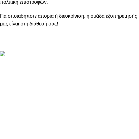
πολιτική επιστροφών.
Για οποιαδήποτε απορία ή διευκρίνιση, η ομάδα εξυπηρέτησής
μας είναι στη διάθεσή σας!
ΠΛΗΡΟΦΟΡΙΕΣ
ABOUT US
ΕΠΙΚΟΙΝΩΝΙΑ
ΤΡΟΠΟΙ ΠΛΗΡΩΜΗΣ
ΤΡΟΠΟΙ ΚΑΙ ΕΞΟΔΑ ΑΠΟΣΤΟΛΗΣ
ΠΟΛΙΤΙΚΗ ΕΠΙΣΤΡΟΦΩΝ
ΠΑΡΑΚΟΛΟΥΘΗΣΗ ΠΑΡΑΓΓΕΛΙΑΣ
LOYALTY CLUB
ΟΡΟΙ ΧΡΗΣΗΣ