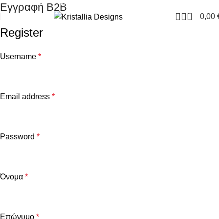
Join our newsletter and enjoy 10% Off
Εγγραφή Β2Β
0
0,00
Register
Username
*
Email address
*
Password
*
Όνομα
*
Επώνυμο
*