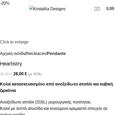
Join our newsletter and enjoy 10% Off
-20%
0,0
Click to enlarge
Αρχική σελίδα
Necklaces
Pendants
Heartistry
28,00
€
35,00
€
(με ΦΠΑ)
Κολιέ κατασκευασμένο από ανοξείδωτο ατσάλι και κυβική
ζιρκόνια
Ανοξείδωτο ατσάλι (316L) χειρουργικής ποιότητας
Κολιέ με λεπτή αλυσίδα και κινούμενο κρεμαστό στοιχείο σε
σχήμα καρδία