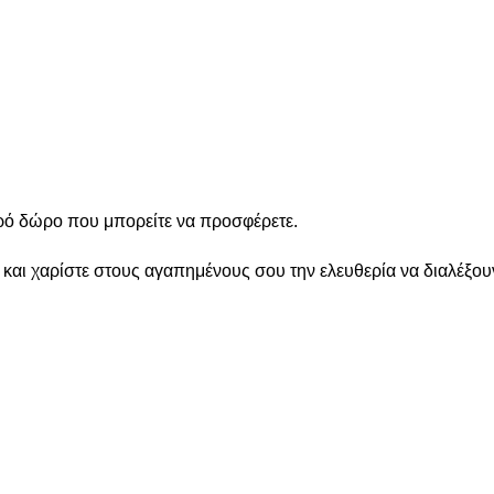
ερό δώρο που μπορείτε να προσφέρετε.
 και χαρίστε στους αγαπημένους σου την ελευθερία να διαλέξου
ΕΣ
ΕΠΙΚΟΙΝΩΝΙΑ
info@kristalliadesigns.com
+30 2310887008
ΡΩΜΗΣ