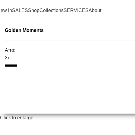
SHIPPING ON ORDERS OVER 100€
ew in
SALES
Shop
Collections
SERVICES
About
Golden Moments
Από:
Σε:
Click to enlarge