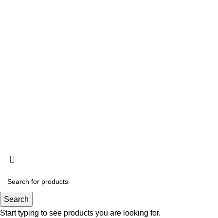
ΤΡΟΠΟΙ ΚΑΙ 
ΠΟΛΙΤΙΚΗ Ε
ΠΑΡΑΚΟΛΟΥΘ
LOYALTY CL
ΟΡΟΙ ΧΡΗΣΗ
ΠΟΛΙΤΙΚΗ Α
KRISTALLIA
2024 - ΓΕΜΗ: 170614906000. All rights reserved. Design by
TH
Search
Start typing to see products you are looking for.