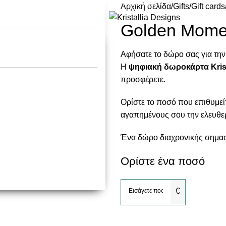
Join our newsletter and enjoy 10% Off
Αρχική σελίδα
Gifts
Gift cards
Golden Mome
Αφήσατε το δώρο σας για την 
Η
ψηφιακή δωροκάρτα Krist
προσφέρετε.
Ορίστε το ποσό που επιθυμεί
αγαπημένους σου την ελευθερ
Ένα δώρο διαχρονικής σημασί
Ορίστε ένα ποσό
€