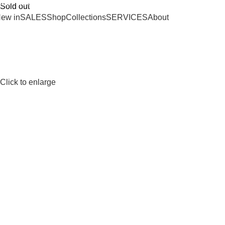
SHIPPING ON ORDERS OVER 100€
Sold out
ew in
SALES
Shop
Collections
SERVICES
About
Click to enlarge