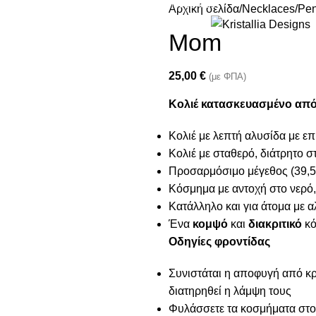
Join our newsletter and enjoy 10% Off
Αρχική σελίδα
Necklaces
Pen
Mom
25,00
€
(με ΦΠΑ)
Κολιέ κατασκευασμένο από
Κολιέ με λεπτή αλυσίδα με 
Κολιέ με σταθερό, διάτρητο σ
Προσαρμόσιμο μέγεθος (39,5
Κόσμημα με αντοχή στο νερό,
Κατάλληλο και για άτομα με α
Ένα
κομψό
και
διακριτικό
κό
Οδηγίες φροντίδας
Συνιστάται η αποφυγή από κρέ
διατηρηθεί η λάμψη τους
Φυλάσσετε τα κοσμήματα στο 