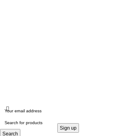
Δευτέρα, Τετάρτη: 10:00 – 18:00
Τρίτη, Πέμπτη, Παρασκευή: 10:00 -14:00 –17:00- 21:00
Σάββατο: 10:00- 14:00
ΔΙΕΥΘΥΝΣΗ
Καλλιδοπούλου 14, Θεσσαλονίκη, 54642
ΧΟΝΔΡΙΚΗ ΠΩΛΗΣΗ
B2B
FOLLOW US
KRISTALLIA
2024 - ΓΕΜΗ: 170614906000. All rights reserved. Design by
THE JOKERS
.
Search