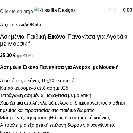
Join our newsletter and enjoy 10% Off
0,0
Click to enlarge
Αρχική σελίδα
Kids
Ασημένια Παιδική Εικόνα Παναγίτσα για Αγοράκι
με Μουσική
35,00
€
(με ΦΠΑ)
Ασημένια Εικόνα Παναγίτσα για Αγοράκι με Μουσική
Διαστάσεις εικόνας 10χ10 εκατοστά
Κατασκευασμένο από ασήμι 925
Τετράγωνη ασημένια Παναγίτσα με μουσική
Χαρίζει μια απαλή, γλυκιά μελωδία, δημιουργώντας αίσθηση
ηρεμίας και προστασίας στο παιδικό δωμάτιο
Μπορεί να χρησιμοποιηθεί ως διακοσμητικό κούνιας
Αποτελεί μια εξαιρετική επιλογή δώρου για νεογέννητο,
βάπτιση ή baby shower